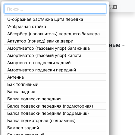
ГЛАВНАЯ
+7(909)299-02-99
0
U-образная растяжка щита передка
Главная
/
Каталог
/
Mini
/
Остальные
/
Остальные -
/
V-образная стойка
Абсорбер (наполнитель) переднего бампера
Актуатор (привод) замка двери
Запчасти Mini Остальные Остальные -
Амортизатор (газовый упор) багажника
Амортизатор (газовый упор) капота
Амортизатор подвески задний
Амортизатор подвески передний
Антенна
Бак топливный
Балка задняя
Балка подвески передняя
Балка подвески передняя (подмоторная)
Балка подвески передняя (подрамник)
Балка подмоторная (подрамник)
Бампер задний
Бампер передний