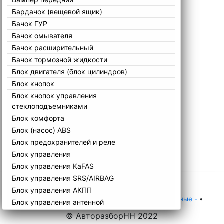
Бардачок (вещевой ящик)
Бачок ГУР
Бачок омывателя
Бачок расширительный
Бачок тормозной жидкости
Блок двигателя (блок цилиндров)
Блок кнопок
Блок кнопок управления
стеклоподъемниками
Блок комфорта
Блок (насос) ABS
Блок предохранителей и реле
Блок управления
Блок управления KaFAS
Блок управления SRS/AIRBAG
Блок управления АКПП
Главная
•
Каталог
•
Mini
•
Остальные
•
Остальные -
•
Блок управления антенной
Блок управления вентилятором радиатора
© АвторазборНН 2022