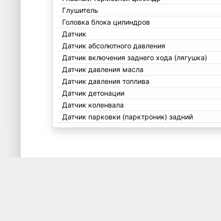
Глушитель
Головка блока цилиндров
Датчик
Датчик абсолютного давления
Датчик включения заднего хода (лягушка)
Датчик давления масла
Датчик давления топлива
Датчик детонации
Датчик коленвала
Датчик парковки (парктроник) задний
Датчик положения коленвала
Датчик положения распредвала
Датчик распредвала
Датчик расхода воздуха (ДМРВ)
Датчик уровня масла
Датчик ускорения
Дверная карта (Обшивка двери) задн прав
Дверь боковая задн лев