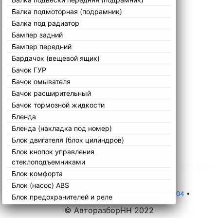
Балка подмоторная (подрамник)
Балка под радиатор
Бампер задний
Бампер передний
Бардачок (вещевой ящик)
Бачок ГУР
Бачок омывателя
Бачок расширительный
Бачок тормозной жидкости
Бленда
Бленда (накладка под номер)
Блок двигателя (блок цилиндров)
Блок кнопок управления
стеклоподъемниками
Блок комфорта
Блок (насос) ABS
Главная
•
Каталог
•
Volvo
•
S40
•
VS 1995-2004
•
Блок предохранителей и реле
Блок розжига
© АвторазборНН 2022