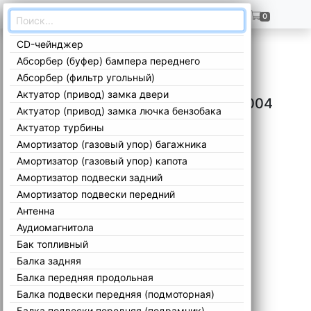
ГЛАВНАЯ
+7(909)299-02-99
0
CD-чейнджер
Главная
/
Каталог
/
Volvo
/
S40
/
VS 1995-2004
/
Абсорбер (буфер) бампера переднего
Абсорбер (фильтр угольный)
Актуатор (привод) замка двери
Запчасти Volvo S40 VS 1995-2004
Актуатор (привод) замка лючка бензобака
Актуатор турбины
Амортизатор (газовый упор) багажника
Амортизатор (газовый упор) капота
Амортизатор подвески задний
Амортизатор подвески передний
Антенна
Аудиомагнитола
Бак топливный
Балка задняя
Балка передняя продольная
Балка подвески передняя (подмоторная)
Балка подвески передняя (подрамник)