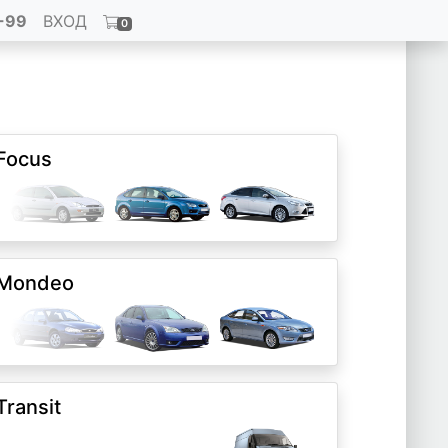
-99
ВХОД
0
Focus
Mondeo
Transit