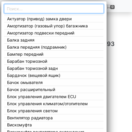
ГЛАВНАЯ
+7(909)299-02-99
0
Актуатор (привод) замка двери
Главная
/
Каталог
/
Ford
/
Sierra
/
2 1987-1993
/
Амортизатор (газовый упор) багажника
Амортизатор подвески передний
Балка задняя
Запчасти Ford Sierra 2 1987-1993
Балка передняя (подрамник)
Бампер передний
Барабан тормозной
Барабан тормозной задн
Бардачок (вещевой ящик)
Бачок омывателя
Бачок расширительный
Блок управления двигателем ECU
Блок управления климатом/отопителем
Блок управления светом
Вентилятор радиатора
Вискомуфта
Вискомуфта вентилятора охлаждения